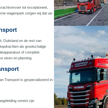
vrachtvervoer tot exceptioneel,
derne wagenpark zorgen wij dat uw
nsport
ë, Duitsland en de rest van
topdrachten als grootschalige
tieapparatuur of complete
ke eisen en planning.
ansport
n Transport is gespecialiseerd in:
geleiding vereist zijn