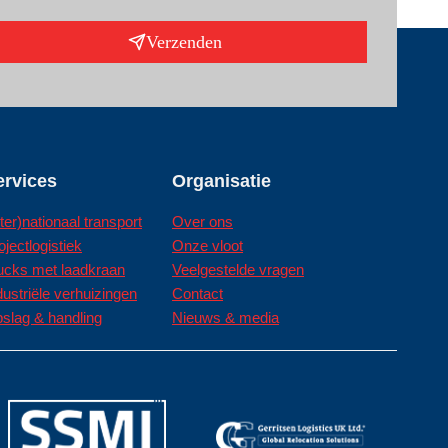
Verzenden
ervices
Organisatie
nter)nationaal transport
Over ons
ojectlogistiek
Onze vloot
ucks met laadkraan
Veelgestelde vragen
dustriële verhuizingen
Contact
slag & handling
Nieuws & media