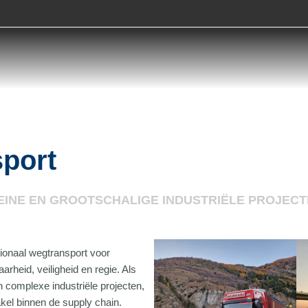
sport
NE EN GROOTSCHALIGE INDUSTRIËLE PROJECTE
tionaal wegtransport voor
rheid, veiligheid en regie. Als
n complexe industriële projecten,
akel binnen de supply chain.