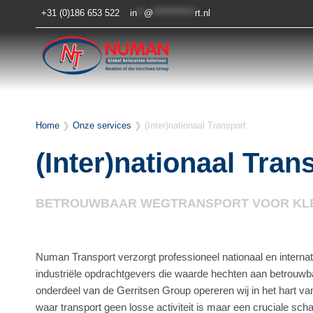
Doorgaan
+31 (0)186 653 522
in
**
@
************
rt.nl
naar
inhoud
Home
❯
Onze services
❯
(Inter)nationaal Transport
(Inter)nationaal Tran
BETROUWBAAR WEGTRANSPORT VOOR KLEI
Numan Transport verzorgt professioneel nationaal en interna
industriële opdrachtgevers die waarde hechten aan betrouwbaa
onderdeel van de Gerritsen Group opereren wij in het hart va
waar transport geen losse activiteit is maar een cruciale sch