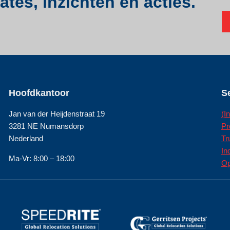
tes, inzichten en acties.
Hoofdkantoor
S
Jan van der Heijdenstraat 19
(I
3281 NE Numansdorp
Pr
Nederland
Tr
In
Ma-Vr: 8:00 – 18:00
Op