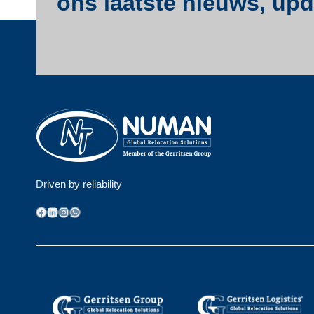
ons laatste nieuws, upda
Driven by reliability
Facebook
LinkedIn
Instagram
WhatsApp