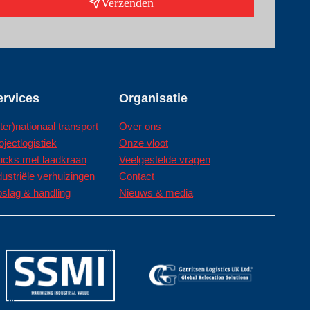
Verzenden
ervices
Organisatie
nter)nationaal transport
Over ons
ojectlogistiek
Onze vloot
ucks met laadkraan
Veelgestelde vragen
dustriële verhuizingen
Contact
slag & handling
Nieuws & media