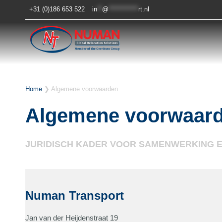
Doorgaan
+31 (0)186 653 522
in
**
@
************
rt.nl
naar
inhoud
Home
❯
Algemene voorwaarden
Algemene voorwaar
JURIDISCH KADER VOOR SAMENWERKING E
Numan Transport
Jan van der Heijdenstraat 19