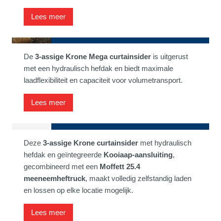
Lees meer
Schuifzeiloplegger
De
3-assige Krone Mega curtainsider
is uitgerust
met een hydraulisch hefdak en biedt maximale
laadflexibiliteit en capaciteit voor volumetransport.
Lees meer
Schuifzeiloplegger met heftruck
Deze
3-assige Krone curtainsider
met hydraulisch
hefdak en geïntegreerde
Kooiaap-aansluiting
,
gecombineerd met een
Moffett 25.4
meeneemheftruck
, maakt volledig zelfstandig laden
en lossen op elke locatie mogelijk.
Lees meer