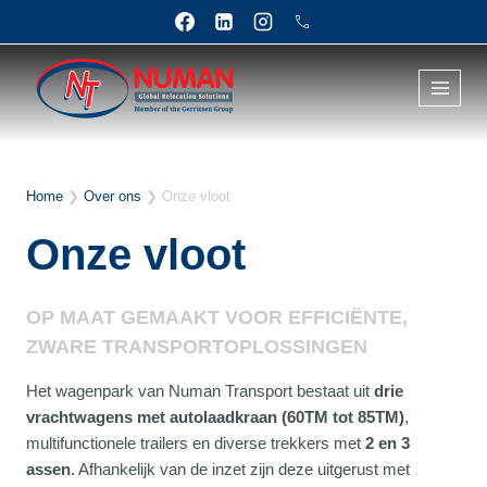
Doorgaan
naar
inhoud
Home
❯
Over ons
❯
Onze vloot
Onze vloot
OP MAAT GEMAAKT VOOR EFFICIËNTE,
ZWARE TRANSPORTOPLOSSINGEN
Het wagenpark van Numan Transport bestaat uit
drie
vrachtwagens met autolaadkraan (60TM tot 85TM)
,
multifunctionele trailers en diverse trekkers met
2 en 3
assen
. Afhankelijk van de inzet zijn deze uitgerust met