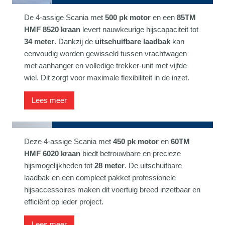
De 4-assige Scania met
500 pk motor
en een
85TM
HMF 8520 kraan
levert nauwkeurige hijscapaciteit tot
34 meter
. Dankzij de
uitschuifbare laadbak
kan
eenvoudig worden gewisseld tussen vrachtwagen
met aanhanger en volledige trekker-unit met vijfde
wiel. Dit zorgt voor maximale flexibiliteit in de inzet.
Lees meer
Scania met 60TM HMF kraan
Deze 4-assige Scania met
450 pk motor
en
60TM
HMF 6020 kraan
biedt betrouwbare en precieze
hijsmogelijkheden tot
28 meter
. De uitschuifbare
laadbak en een compleet pakket professionele
hijsaccessoires maken dit voertuig breed inzetbaar en
efficiënt op ieder project.
Lees meer