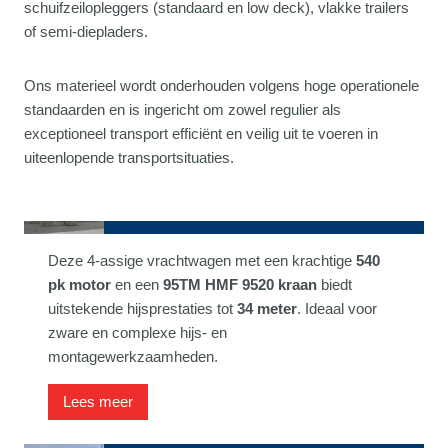
schuifzeilopleggers (standaard en low deck), vlakke trailers
of semi-diepladers.
Ons materieel wordt onderhouden volgens hoge operationele
standaarden en is ingericht om zowel regulier als
exceptioneel transport efficiënt en veilig uit te voeren in
uiteenlopende transportsituaties.
Scania met 95TM HMF kraan
Deze 4-assige vrachtwagen met een krachtige
540
pk motor
en een
95TM HMF 9520 kraan
biedt
uitstekende hijsprestaties tot
34 meter
. Ideaal voor
zware en complexe hijs- en
montagewerkzaamheden.
Lees meer
Scania met 85TM HMF kraan