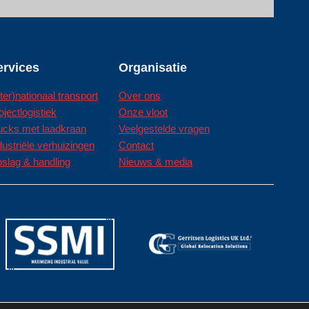
ervices
Organisatie
nter)nationaal transport
Over ons
ojectlogistiek
Onze vloot
ucks met laadkraan
Veelgestelde vragen
dustriële verhuizingen
Contact
slag & handling
Nieuws & media