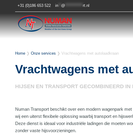
Doorgaan
+31 (0)186 653 522
in
**
@
************
rt.nl
naar
inhoud
Home
❯
Onze services
❯
Vrachtwagens met autolaadkraan
Vrachtwagens met a
HIJSEN EN TRANSPORT GECOMBINEERD IN 
Numan Transport beschikt over een modern wagenpark met 
wij een uiterst flexibele oplossing waarbij transport en hijs
Deze dienst is ideaal voor industriële ladingen die moeten wo
zonder vaste hijsvoorzieningen.