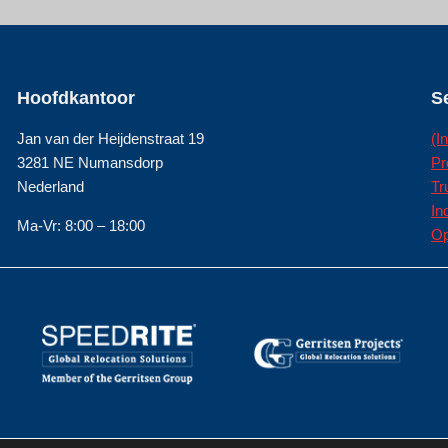
Hoofdkantoor
S
Jan van der Heijdenstraat 19
(I
3281 NE Numansdorp
Pr
Nederland
Tr
In
Ma-Vr: 8:00 – 18:00
Op