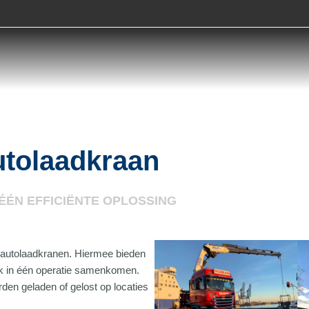
utolaadkraan
ÉÉN EFFICIËNTE OPLOSSING
autolaadkranen. Hiermee bieden
werk in één operatie samenkomen.
rden geladen of gelost op locaties