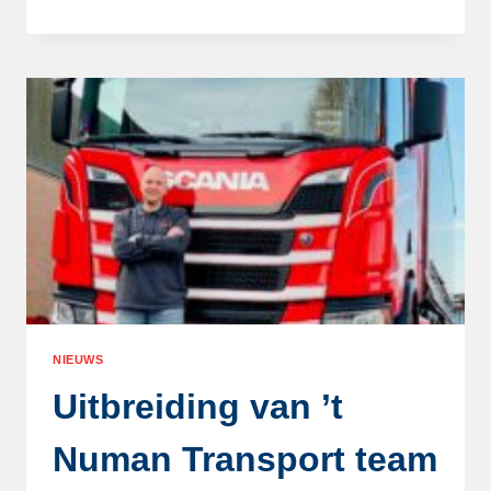
IN
DE
ORIGINELE
‘NUMAN
POTATOES’-
KLEUR
NIEUWS
Uitbreiding van ’t
Numan Transport team