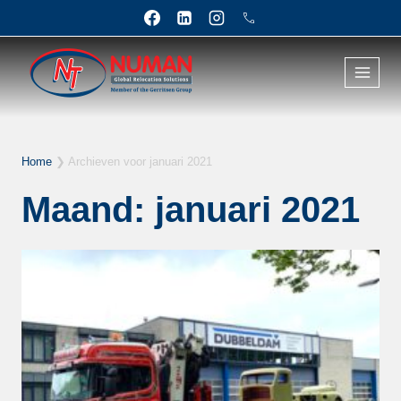
Doorgaan
naar
inhoud
Home
❯
Archieven voor januari 2021
Maand: januari 2021