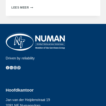
NUMAN
LEES MEER
TRANSPORT
WORDT
ONDERDEEL
VAN
GERRITSEN
LOGISTICS
Driven by reliability
Facebook
LinkedIn
Instagram
WhatsApp
Hoofdkantoor
Jan van der Heijdenstraat 19
3281 NE Numansdorp