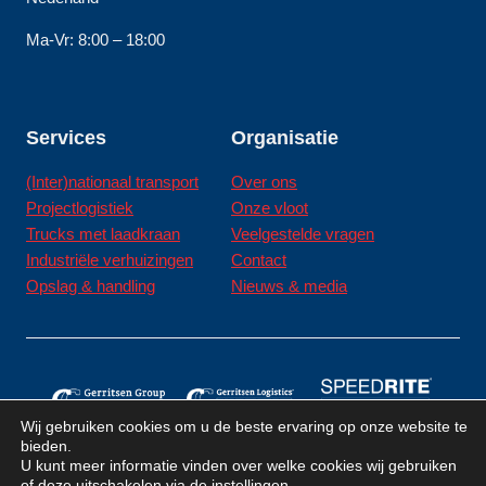
Ma-Vr: 8:00 – 18:00
Services
Organisatie
(Inter)nationaal transport
Over ons
Projectlogistiek
Onze vloot
Trucks met laadkraan
Veelgestelde vragen
Industriële verhuizingen
Contact
Opslag & handling
Nieuws & media
Wij gebruiken cookies om u de beste ervaring op onze website te
bieden.
U kunt meer informatie vinden over welke cookies wij gebruiken
of deze uitschakelen via de
instellingen
.