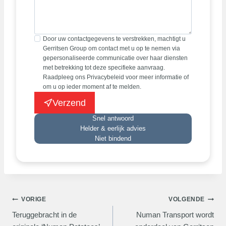
Door uw contactgegevens te verstrekken, machtigt u
Gerritsen Group om contact met u op te nemen via
gepersonaliseerde communicatie over haar diensten
met betrekking tot deze specifieke aanvraag.
Raadpleeg ons Privacybeleid voor meer informatie of
om u op ieder moment af te melden.
Verzend
Snel antwoord
Helder & eerlijk advies
Niet bindend
Bericht
VORIGE
VOLGENDE
Teruggebracht in de
Numan Transport wordt