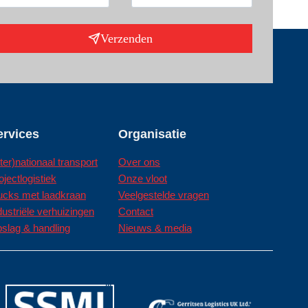
Verzenden
ervices
Organisatie
nter)nationaal transport
Over ons
ojectlogistiek
Onze vloot
ucks met laadkraan
Veelgestelde vragen
dustriële verhuizingen
Contact
slag & handling
Nieuws & media