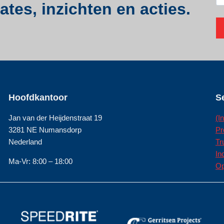
tes, inzichten en acties.
Hoofdkantoor
S
Jan van der Heijdenstraat 19
(I
3281 NE Numansdorp
Pr
Nederland
Tr
In
Ma-Vr: 8:00 – 18:00
Op