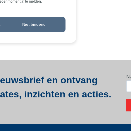
ieder moment af te melden.
s
Niet bindend
N
nieuwsbrief en ontvang
tes, inzichten en acties.