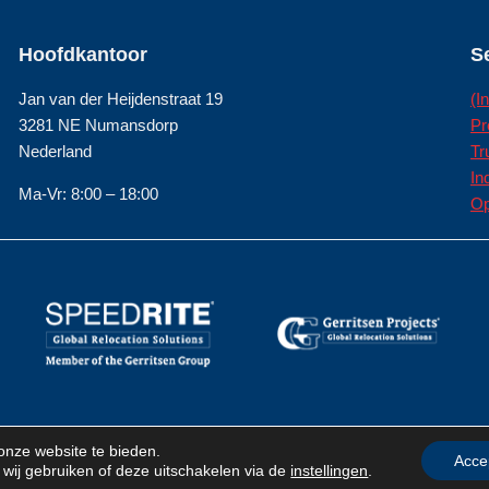
Hoofdkantoor
S
Jan van der Heijdenstraat 19
(I
3281 NE Numansdorp
Pr
Nederland
Tr
In
Ma-Vr: 8:00 – 18:00
Op
onze website te bieden.
Acce
 wij gebruiken of deze uitschakelen via de
instellingen
.