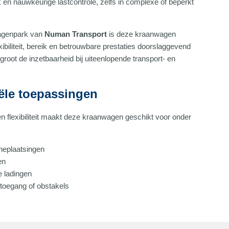
 en nauwkeurige lastcontrole, zelfs in complexe of beperkt
wagenpark van
Numan Transport
is deze kraanwagen
xibiliteit, bereik en betrouwbare prestaties doorslaggevend
rgroot de inzetbaarheid bij uiteenlopende transport- en
iële toepassingen
 flexibiliteit maakt deze kraanwagen geschikt voor onder
ineplaatsingen
en
e ladingen
e toegang of obstakels