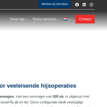
Werken bij Gerritsen
Over ons
Onze services
Contact
or veeleisende hijsoperaties
aanwagen
, met een vermogen van
500 pk
, is uitgerust met
lusief fly-jib en lier. Deze configuratie biedt veelzijdige