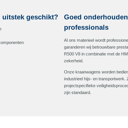
 uitstek geschikt?
Goed onderhouden m
professionals
e
Al ons materieel wordt profession
e componenten
garanderen wij betrouwbare prest
R500 V8 in combinatie met de HMF
zekerheid.
Onze kraanwagens worden bediend
industrieel hijs- en transportwerk
projectspecifieke veiligheidsproc
zijn standaard.