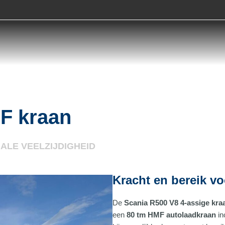
F kraan
ALE VEELZIJDIGHEID
Kracht en bereik vo
De
Scania R500 V8 4-assige kr
een
80 tm HMF autolaadkraan
inc