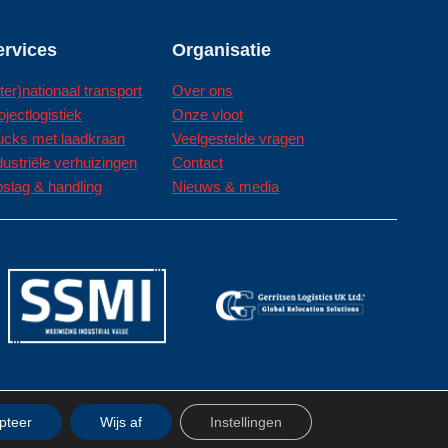
ervices
Organisatie
nter)nationaal transport
Over ons
ojectlogistiek
Onze vloot
ucks met laadkraan
Veelgestelde vragen
dustriële verhuizingen
Contact
slag & handling
Nieuws & media
© Gerritsen Group 2026 | All rights reserved
pteer
Wijs af
Instellingen