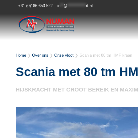
Doorgaan
+31 (0)186 653 522
in
**
@
************
rt.nl
naar
inhoud
Home
❯
Over ons
❯
Onze vloot
❯
Scania met 80 tm HMF kraan
Scania met 80 tm HM
HIJSKRACHT MET GROOT BEREIK EN MAXIM