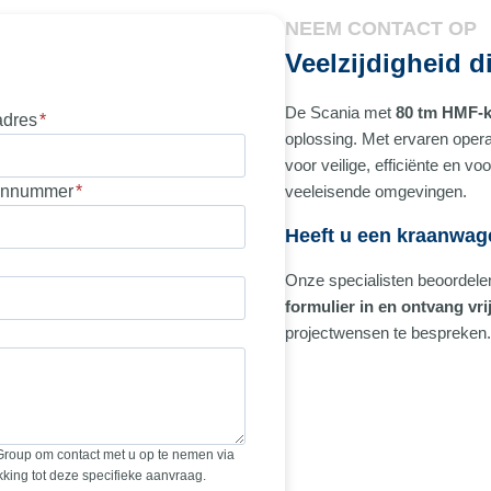
NEEM CONTACT OP
Veelzijdigheid 
De Scania met
80 tm HMF-
adres
*
oplossing. Met ervaren oper
voor veilige, efficiënte en v
onnummer
*
veeleisende omgevingen.
Heeft u een kraanwag
Onze specialisten beoordelen 
formulier in en ontvang vri
projectwensen te bespreken.
Group om contact met u op te nemen via
king tot deze specifieke aanvraag.