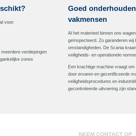
schikt?
Goed onderhouden m
vakmensen
l voor:
Al het materieel binnen ons wagen
geïnspecteerd. Zo garanderen wij
omstandigheden. De Scania kraan
er meerdere verdiepingen
veiligheids- en operationele norme
gankelijke zones
Een krachtige machine vraagt om
door ervaren en gecertificeerde m
veiligheidsprocedures en industr
gecontroleerde uitvoering zijn sta
NEEM CONTACT OP