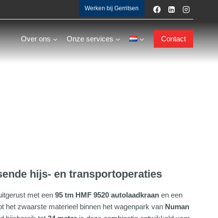
Werken bij Gerritsen
Over ons
Onze services
Contact
ende hijs- en transportoperaties
uitgerust met een
95 tm HMF 9520 autolaadkraan
en een
tot het zwaarste materieel binnen het wagenpark van
Numan