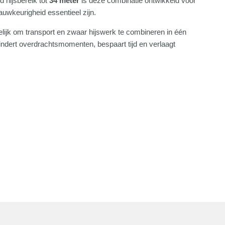
 hijsbereik tot
34 meter
is deze combinatie ontwikkeld voor
auwkeurigheid essentieel zijn.
jk om transport en zwaar hijswerk te combineren in één
indert overdrachtsmomenten, bespaart tijd en verlaagt