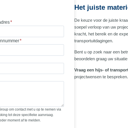
Het juiste mater
De keuze voor de juiste kra
adres
*
soepel verloop van uw proje
kracht, het bereik en de expe
onnummer
*
transportuitdagingen.
Bent u op zoek naar een bet
beoordelen graag uw situatie 
Vraag een hijs- of transpo
projectwensen te bespreken.
Group om contact met u op te nemen via
king tot deze specifieke aanvraag.
ieder moment af te melden.